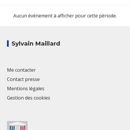
Janvier
Février
Mars
Aucun événement à afficher pour cette période.
Avril
Mai
Juin
Juillet
Août
Septembre
Sylvain Maillard
Octobre
Novembre
Décembre
Me contacter
Contact presse
Mentions légales
Gestion des cookies