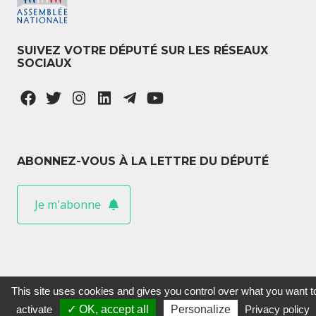
SUIVEZ VOTRE DÉPUTÉ SUR LES RÉSEAUX
SOCIAUX
ABONNEZ-VOUS À LA LETTRE DU DÉPUTÉ
Je m'abonne
This site uses cookies and gives you control over what you want t
activate
✓ OK, accept all
Personalize
Privacy policy
Sylvain Maillard © 2020 Tous droits réservés.