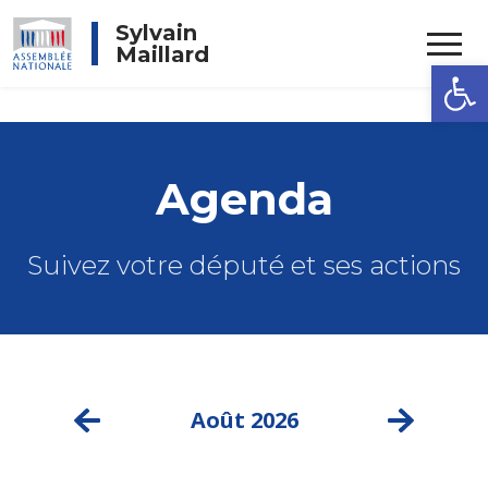
Rechercher
Sylvain
Maillard
Ouvrir la
Agenda
Suivez votre député et ses actions
Août 2026