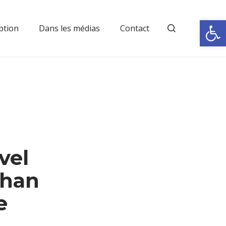
Rechercher
Ouvrir la
ption
Dans les médias
Contact
vel
phan
e