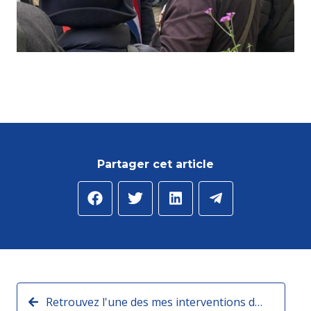
Partager cet article
Retrouvez l'une des mes interventions dans "La grande interview" de CNEWS et Europe 1 sur l'augmentation des impôts :