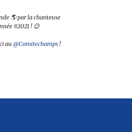
nde 🌎 par la chanteuse
’année #2021 ! 😉
ci au
@Comitechamps
!