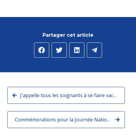
Partager cet article
J'appelle tous les soignants à se faire vacciner contre le coronavirus.
Commémorations pour la Journée Nationale du souvenir et du recueillement à la mémoire des victimes civiles et militaires de la guerre d’Algérie et des combats en Tunisie et au Maroc