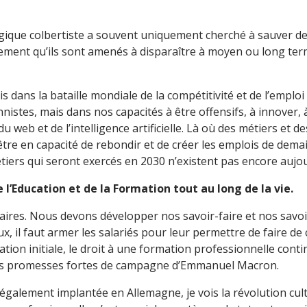
logique colbertiste a souvent uniquement cherché à sauver des
ement qu’ils sont amenés à disparaître à moyen ou long te
is dans la bataille mondiale de la compétitivité et de l’emplo
istes, mais dans nos capacités à être offensifs, à innover, à 
du web et de l’intelligence artificielle. Là où des métiers et d
tre en capacité de rebondir et de créer les emplois de dema
iers qui seront exercés en 2030 n’existent pas encore aujou
e l’Education et de la Formation tout au long de la vie.
éaires. Nous devons développer nos savoir-faire et nos savoi
 il faut armer les salariés pour leur permettre de faire de 
ion initiale, le droit à une formation professionnelle cont
e des promesses fortes de campagne d’Emmanuel Macron.
alement implantée en Allemagne, je vois la révolution cultu