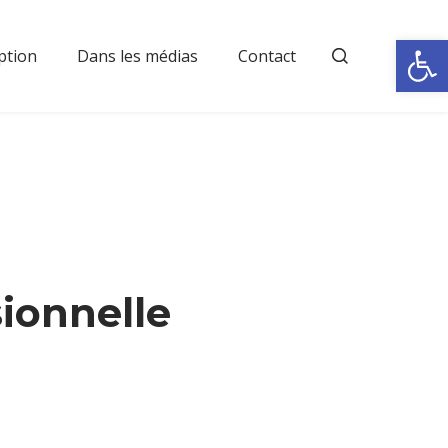
Rechercher
Ouvrir la
ption
Dans les médias
Contact
sionnelle