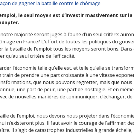
façon de gagner la bataille contre le chômage
’emploi, le seul moyen est d’investir massivement sur la
adapter.
tre majorité seront jugés à l’aune d’un seul critère: auron
 chômage en France? L’effort de toutes les politiques du gou
er la bataille de l’emploi: tous les moyens seront bons. Dans
 qu’au seul critère de l’efficacité.
garder l’économie telle qu’elle est, et telle qu’elle se transfo
t en train de prendre une part croissante à une vitesse expone
transformations, que nous pouvons regretter, mais que nous n
nconnue, une part de peur, une part de nostalgie. Et en mê
vec de nouvelles manières de communiquer, d’échanger, de p
ataille de l’emploi, nous devons nous projeter dans l’écono
 n’existeront plus. Il faut avoir le courage de l’affirmer: d
tre. Il s’agit de catastrophes industrielles à grande échelle