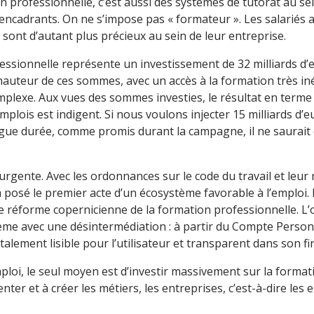
 professionnelle, c’est aussi des systèmes de tutorat au sein
ncadrants. On ne s’impose pas « formateur ». Les salariés 
 sont d’autant plus précieux au sein de leur entreprise.
fessionnelle représente un investissement de 32 milliards d
a hauteur de ces sommes, avec un accès à la formation très i
omplexe. Aux vues des sommes investies, le résultat en terme
mplois est indigent. Si nous voulons injecter 15 milliards d’
gue durée, comme promis durant la campagne, il ne saurait ê
urgente. Avec les ordonnances sur le code du travail et leur r
 posé le premier acte d’un écosystème favorable à l’emploi
 réforme copernicienne de la formation professionnelle. L’o
tème avec une désintermédiation : à partir du Compte Perso
alement lisible pour l’utilisateur et transparent dans son f
mploi, le seul moyen est d’investir massivement sur la format
nter et à créer les métiers, les entreprises, c’est-à-dire les