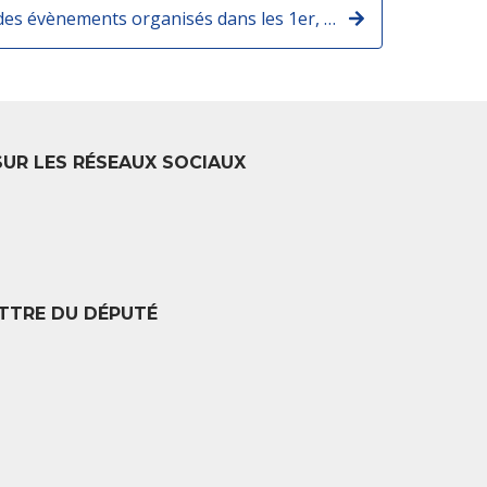
Je serai présent lors des évènements organisés dans les 1er, 2e, 8e et 9e arrondissements dans le cadre du Grand Débat National
SUR LES RÉSEAUX SOCIAUX
TTRE DU DÉPUTÉ