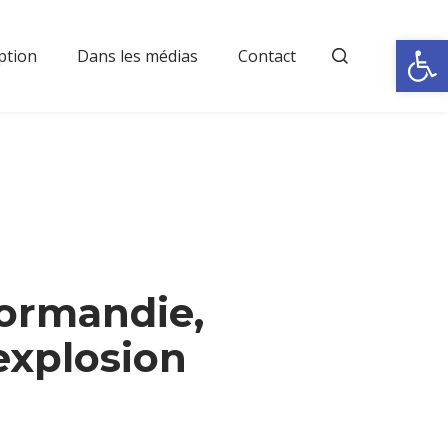
Rechercher
Ouvrir la
ption
Dans les médias
Contact
normandie,
explosion