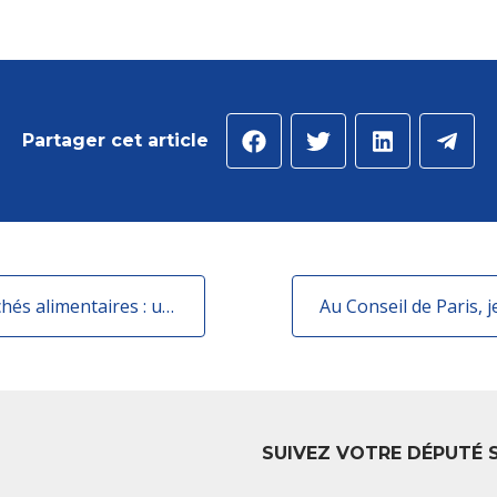
Partager cet article
Au Conseil de Paris, j'ai défendu nos marchés alimentaires : un pilier essentiel du cadre de vie des Parisiens et du "bien manger"
SUIVEZ VOTRE DÉPUTÉ 