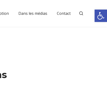
Rechercher
Ouvrir la
ption
Dans les médias
Contact
ns