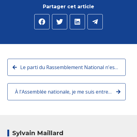
Partager cet article
Le parti du Rassemblement National n'est en aucun cas une alternative viable pour notre pays. Retrouvez un extrait de mon interview dans l'émission du France 3, "Dimanche en politique"
À l'Assemblée nationale, je me suis entretenu avec Olivier Klein, délégué interministériel de la Dilcrah
Sylvain Maillard