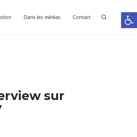
Rechercher
Ouvrir la
ption
Dans les médias
Contact
erview sur
V