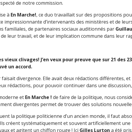
respecté de notre commission.
ise à
En Marche!
, ce duo travaillait sur des propositions po
a liste impressionnante d’intervenants des ministères et de leu
ns familiales, de partenaires sociaux auditionnés par
Guilla
de leur travail, et de leur implication commune dans leur ra
es vieux clivages! J’en veux pour preuve que sur 21 des 2
uvé un accord.
aisait divergence. Elle avait deux rédactions différentes, et i
eux rédactions, pour pouvoir continuer dans une discussion, à 
 moderne et
En Marche !
de faire de la politique, nous consi
ment divergentes permet de trouver des solutions nouvelles
quent la politique politicienne d’un ancien monde, il faut a
Ils créent systématiquement et souvent artificiellement une o
ux et agitent un chiffon rouge ! Ici
Gilles Lurton
a été pri