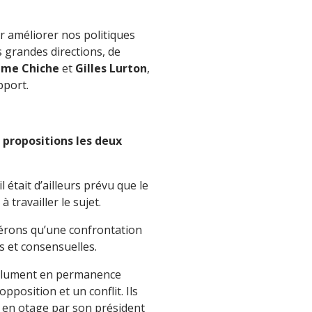
ur améliorer nos politiques
rs grandes directions, de
ume Chiche
et
Gilles Lurton
,
pport.
3 propositions les deux
l était d’ailleurs prévu que le
travailler le sujet.
dérons qu’une confrontation
 et consensuelles.
bsolument en permanence
pposition et un conflit. Ils
s en otage par son président