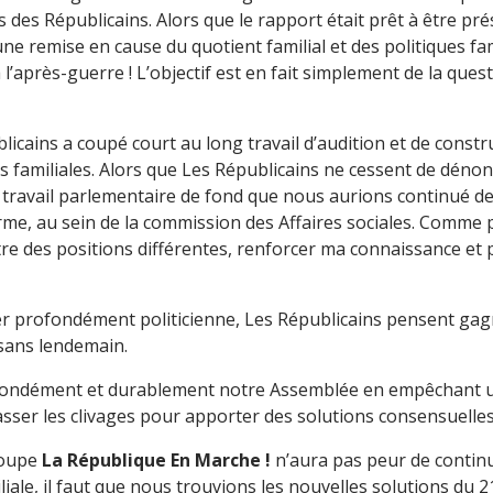
s des Républicains. Alors que le rapport était prêt à être pr
 une remise en cause du quotient familial et des politiques fa
 l’après-guerre ! L’objectif est en fait simplement de la que
icains a coupé court au long travail d’audition et de constr
ues familiales. Alors que Les Républicains ne cessent de dén
un travail parlementaire de fond que nous aurions continué 
rme, au sein de la commission des Affaires sociales. Comme p
tre des positions différentes, renforcer ma connaissance et
r profondément politicienne, Les Républicains pensent gagne
 sans lendemain.
ofondément et durablement notre Assemblée en empêchant u
ser les clivages pour apporter des solutions consensuelles 
roupe
La République En Marche !
n’aura pas peur de contin
miliale, il faut que nous trouvions les nouvelles solutions du 