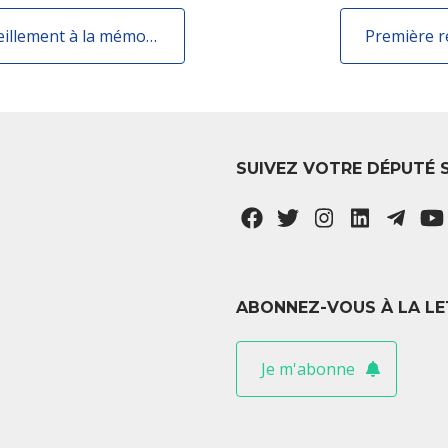
Journée nationale du souvenir et de recueillement à la mémoire des victimes civiles et militaires de la guerre d'Algérie et des combats en Tunisie et au Maroc
Première r
SUIVEZ VOTRE DÉPUTÉ 
ABONNEZ-VOUS À LA LE
Je m'abonne