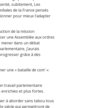
ésenté, subitement, Les
miliales de la France pensés
stionner pour mieux l’adapter
uction de la mission
oncer une Assemblée aux ordres
de mener dans un débat
arlementaire, j’aurais
 progresser grâce à des
r une « bataille de com' »:
n travail parlementaire
enrichies et plus fortes.
uer à aborder sans tabou tous
21e siècle qui permettront de