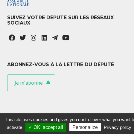
SUIVEZ VOTRE DÉPUTÉ SUR LES RÉSEAUX
SOCIAUX
ABONNEZ-VOUS À LA LETTRE DU DÉPUTÉ
Je m'abonne
This site uses cookies and gives you control over what you want t
activate
✓ OK, accept all
Personalize
Privacy policy
Sylvain Maillard © 2020 Tous droits réservés.