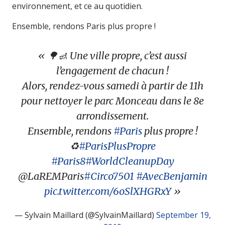
environnement, et ce au quotidien.
Ensemble, rendons Paris plus propre !
🌳🚮 Une ville propre, c’est aussi
l’engagement de chacun !
Alors, rendez-vous samedi à partir de 11h
pour nettoyer le parc Monceau dans le 8e
arrondissement.
Ensemble, rendons
#Paris
plus propre !
♻️
#ParisPlusPropre
#Paris8
#WorldCleanupDay
@LaREMParis
#Circo7501
#AvecBenjamin
pic.twitter.com/6oSlXHGRxY
— Sylvain Maillard (@SylvainMaillard)
September 19,