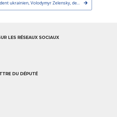
Intervention du président ukrainien, Volodymyr Zelensky, devant le Parlement français
SUR LES RÉSEAUX SOCIAUX
TTRE DU DÉPUTÉ