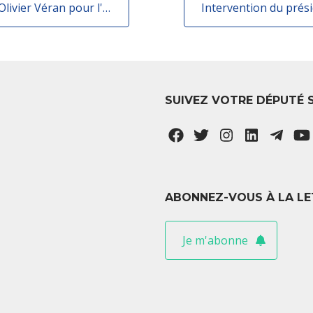
Visite d'une collecte de don du sang avec Olivier Véran pour l'ouverture du don aux personnes homosexuelles
SUIVEZ VOTRE DÉPUTÉ 
ABONNEZ-VOUS À LA LE
Je m'abonne