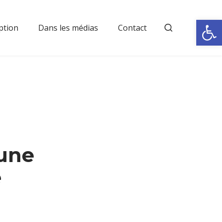
Rechercher
Ouvrir la
ption
Dans les médias
Contact
une
e