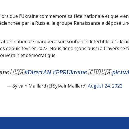
alors que l’Ukraine commémore sa fête nationale et que vien
déclenchée par la Russie, le groupe Renaissance a déposé un
ntation nationale marquera son soutien indéfectible à l’Ukrai
mes depuis février 2022. Nous dénonçons aussi à travers ce te
souverain et démocratique.
ine ! 🇺🇦
#DirectAN
#PPRUkraine
🇪🇺🇺🇦
pic.t
— Sylvain Maillard (@SylvainMaillard)
August 24, 2022