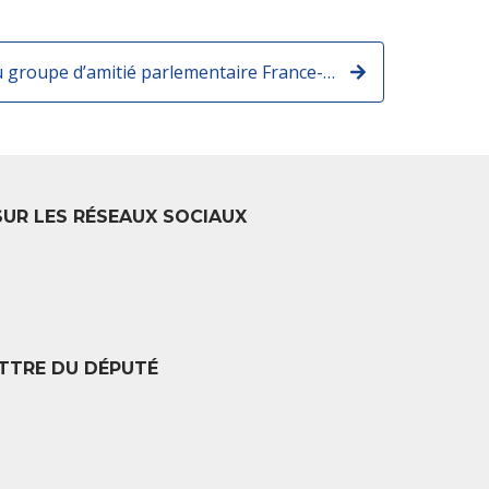
🇫🇷🇨🇳 Président du groupe d’amitié parlementaire France-Chine, j'étais ravi de célébrer ce week-end à Paris l'année du serpent de bois !
SUR LES RÉSEAUX SOCIAUX
TTRE DU DÉPUTÉ