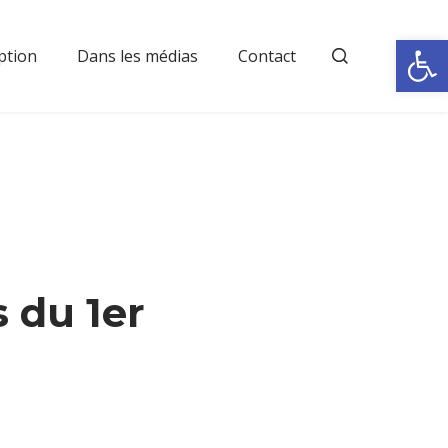
Rechercher
Ouvrir la
ption
Dans les médias
Contact
 du 1er