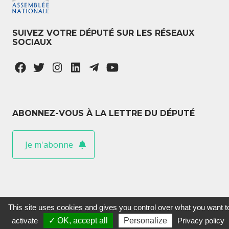
SUIVEZ VOTRE DÉPUTÉ SUR LES RÉSEAUX
SOCIAUX
ABONNEZ-VOUS À LA LETTRE DU DÉPUTÉ
Je m'abonne
This site uses cookies and gives you control over what you want t
activate
✓ OK, accept all
Personalize
Privacy policy
Sylvain Maillard © 2020 Tous droits réservés.